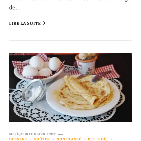
de …
LIRE LA SUITE
MIS À JOUR LE
10 AVRIL 2021
DESSERT
GOÛTER
NON CLASSÉ
PETIT-DÉJ