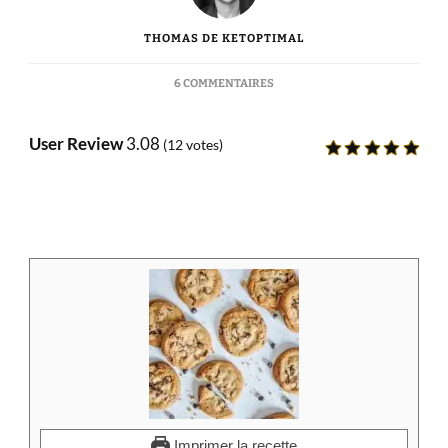
THOMAS DE KETOPTIMAL
SUR
6 COMMENTAIRES
RECETTE
COOKIES
CÉTO
User Review
3.08
(
12
votes)
FACILE:
LA
MEILLEURE
RECETTE
Imprimer la recette