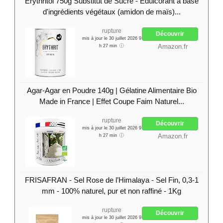
Erythritol 750g Substitut de Sucre - Édulcorant à base
d'ingrédients végétaux (amidon de maïs)...
rupture
Découvrir
mis à jour le 30 juillet 2026 9
Amazon.fr
h 27 min
Agar-Agar en Poudre 140g | Gélatine Alimentaire Bio
Made in France | Effet Coupe Faim Naturel...
rupture
Découvrir
mis à jour le 30 juillet 2026 9
Amazon.fr
h 27 min
FRISAFRAN - Sel Rose de l’Himalaya - Sel Fin, 0,3-1
mm - 100% naturel, pur et non raffiné - 1Kg
rupture
Découvrir
mis à jour le 30 juillet 2026 9